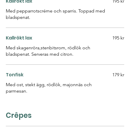
Kallrökt lax
195 kr
Med pepparrotscréme och sparris. Toppad med
bladspenat.
Kallrökt lax
195 kr
Med skagenröra,stenbitsrom, rödlök och
bladspenat. Serveras med citron.
Tonfisk
179 kr
Med ost, stekt ägg, rödlök, majonnäs och
parmesan.
Crêpes