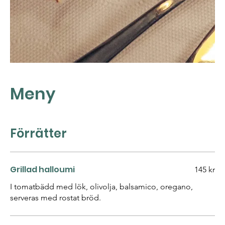
Meny
Förrätter
Grillad halloumi
145 kr
I tomatbädd med lök, olivolja, balsamico, oregano,
serveras med rostat bröd.